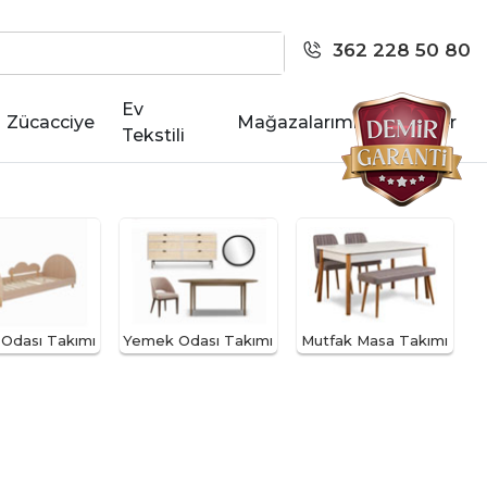
362 228 50 80
Ev
Zücacciye
Mağazalarımız
Kariyer
Tekstili
Odası Takımı
Yemek Odası Takımı
Mutfak Masa Takımı