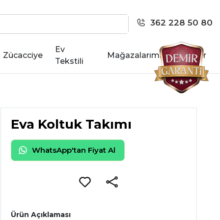
362 228 50 80
Ev
Zücacciye
Mağazalarımız
Kariyer
Tekstili
Eva Koltuk Takımı
WhatsApp'tan Fiyat Al
Ürün Açıklaması