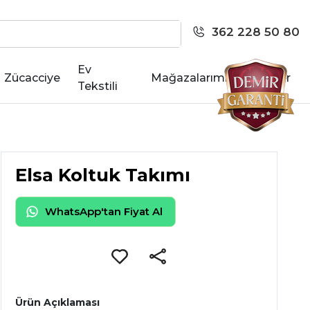
362 228 50 80
Ev
Zücacciye
Mağazalarımız
Kariyer
Tekstili
Elsa Koltuk Takımı
WhatsApp'tan Fiyat Al
Ürün Açıklaması